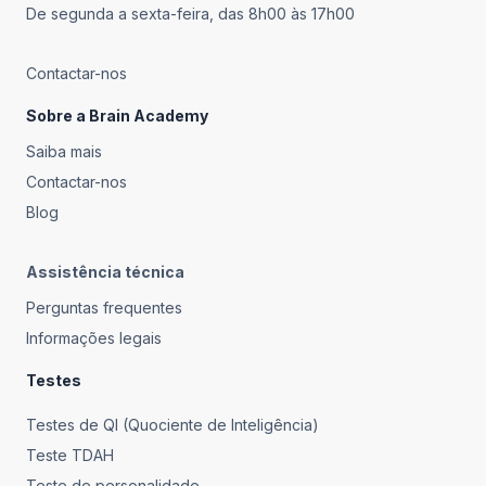
intelectual de uma pessoa em relação à população em
De segunda a sexta-feira, das 8h00 às 17h00
geral.
Contactar-nos
Sobre a Brain Academy
Saiba mais
Contactar-nos
Blog
Assistência técnica
Perguntas frequentes
Informações legais
Testes
Testes de QI (Quociente de Inteligência)
Teste TDAH
Teste de personalidade