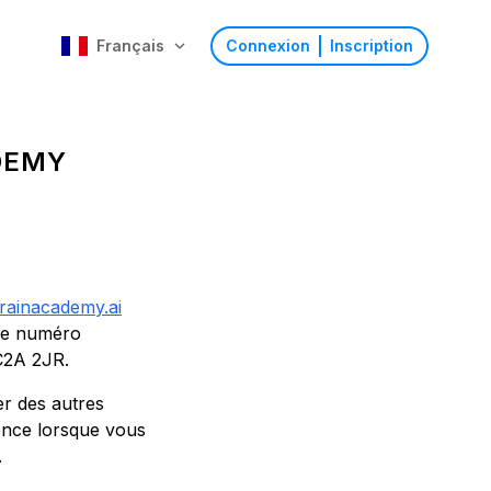
Français
Connexion
Inscription
DEMY
brainacademy.ai
 le numéro
C2A 2JR.
er des autres
ience lorsque vous
.