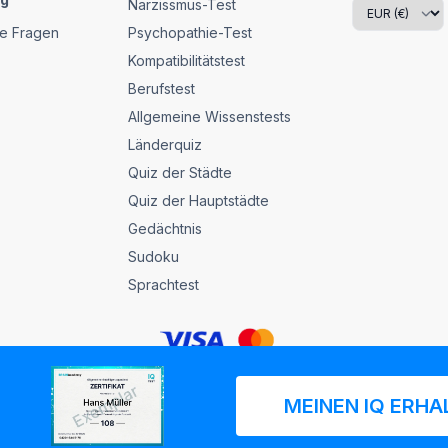
Narzissmus-Test
te Fragen
Psychopathie-Test
Kompatibilitätstest
Berufstest
Allgemeine Wissenstests
Länderquiz
Quiz der Städte
Quiz der Hauptstädte
Gedächtnis
Sudoku
Sprachtest
er Website stellt die Akzeptanz der Urheberrechte, der Allgemeinen Geschä
MEINEN IQ ERHA
Impressum
Richtlinien
Datenschutzrichtlinie
Cookie-Richtlinie