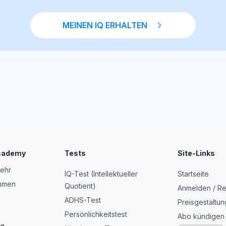
MEINEN IQ ERHALTEN
Academy
Tests
Site-Links
mehr
IQ-Test (Intellektueller
Startseite
ehmen
Quotient)
Anmelden / Re
ADHS-Test
Preisgestaltun
Persönlichkeitstest
Abo kündigen
ng