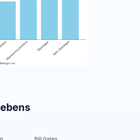
Lebens
n
Bill Gates