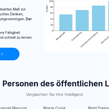
disiertes Maß zur
isches Denken,
llungsvermögen.
Der
re Fähigkeit
d schnell zu lernen.
n Personen des öffentlichen 
Vergleichen Sie Ihre Intelligenz
anuel Macron
Marie Curie
Matt Damo