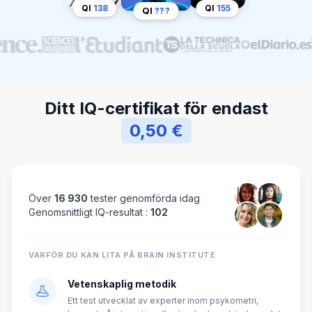
QI
138
QI
155
QI
???
Ditt IQ-certifikat för endast
0,50 €
Över
16 930
tester genomförda idag
Genomsnittligt IQ-resultat :
102
VARFÖR DU KAN LITA PÅ BRAIN INSTITUTE
Vetenskaplig metodik
Ett test utvecklat av experter inom psykometri,