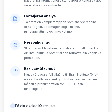
baserat på internationella standarder erkända av det
vetenskapliga samfundet.
Detaljerad analys
Ta emot en komplett rapport som analyserar dina
olika kognitiva förmågor: logik, minne,
rumsuppfattning och mycket mer.
Personliga råd
Skräddarsydda rekommendationer för att utveckla
din intellektuella potential och förbättra din kognitiva
prestation.
Exklusiv åtkomst
Njut av 2 dagars full tillgång till Brain Institute för att
upptäcka alla våra verktyg, fortsätt sedan med en
månatlig prenumeration för 39,90 € utan
bindningstid.
Få ditt exakta IQ-resultat